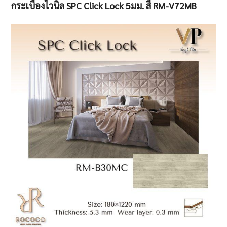
กระเบื้องไวนิล SPC Click Lock 5มม. สี RM-V72MB