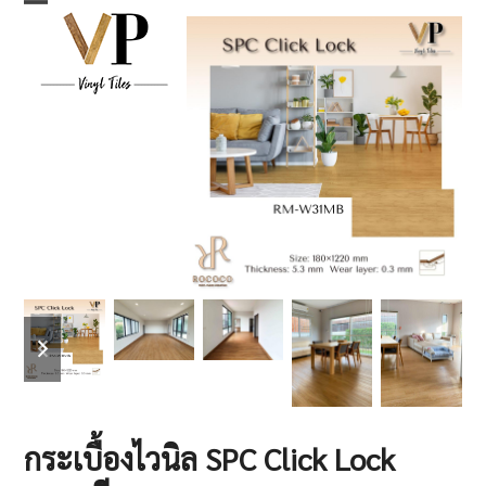
Skip
Open
Close
to
mobile
mobile
content
menu
menu
previous
next
slide
slide
กระเบื้องไวนิล SPC Click Lock