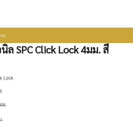
ems
วนิล SPC Click Lock 4มม. สี
ck Lock
8
มม.
ม.