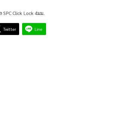
ิล SPC Click Lock 4มม.
Twitter
Line