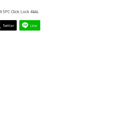
ิล SPC Click Lock 4มม.
Twitter
Line