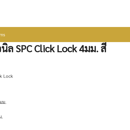
ems
วนิล SPC Click Lock 4มม. สี
ck Lock
มม.
ม.